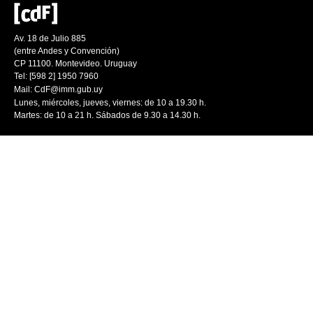
Av. 18 de Julio 885
(entre Andes y Convención)
CP 11100. Montevideo. Uruguay
Tel: [598 2] 1950 7960
Mail:
CdF@imm.gub.uy
Lunes, miércoles, jueves, viernes: de 10 a 19.30 h.
Martes: de 10 a 21 h. Sábados de 9.30 a 14.30 h.