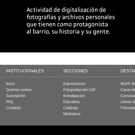
INSTITUCIONALES
SECCIONES
DESTA
Inicio
Exposiciones
MUFF, fes
Quiénes somos
Fotografías del CdF
Canal d
Suscripción
Investigación
Convoca
FAQ
Educativa
Líneas d
Contacto
Catálogo
Fotoviaj
Mediateca