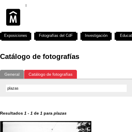
Exposiciones
Fotografías del CdF
Investigación
Educat
Catálogo de fotografías
General
Catálogo de fotografías
Resultados
1
-
1
de
1
para
plazas