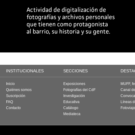
INSTITUCIONALES
SECCIONES
DESTA
Inicio
Exposiciones
MUFF, fes
Quiénes somos
Fotografías del CdF
Canal d
Suscripción
Investigación
Convoca
FAQ
Educativa
Líneas d
Contacto
Catálogo
Fotoviaj
Mediateca