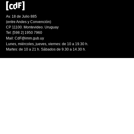
Av. 18 de Julio 885
(entre Andes y Convención)
CP 11100. Montevideo. Uruguay
Tel: [598 2] 1950 7960
Mail:
CdF@imm.gub.uy
Lunes, miércoles, jueves, viernes: de 10 a 19.30 h.
Martes: de 10 a 21 h. Sábados de 9.30 a 14.30 h.