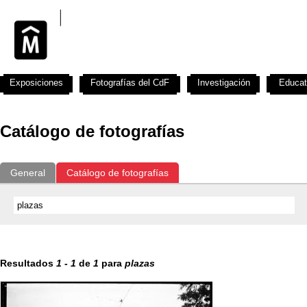
Exposiciones
Fotografías del CdF
Investigación
Educat
Catálogo de fotografías
General
Catálogo de fotografías
Resultados
1
-
1
de
1
para
plazas