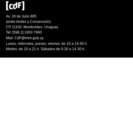
Av. 18 de Julio 885
(entre Andes y Convención)
CP 11100. Montevideo. Uruguay
Tel: [598 2] 1950 7960
Mail:
CdF@imm.gub.uy
Lunes, miércoles, jueves, viernes: de 10 a 19.30 h.
Martes: de 10 a 21 h. Sábados de 9.30 a 14.30 h.