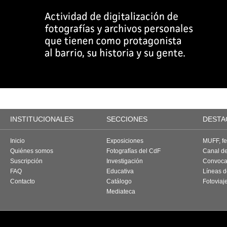
INSTITUCIONALES
SECCIONES
DESTA
Inicio
Exposiciones
MUFF, fes
Quiénes somos
Fotografías del CdF
Canal d
Suscripción
Investigación
Convoca
FAQ
Educativa
Líneas d
Contacto
Catálogo
Fotoviaj
Mediateca