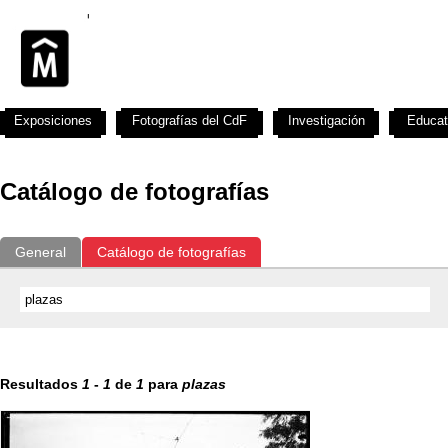
Exposiciones
Fotografías del CdF
Investigación
Educat
Catálogo de fotografías
General
Catálogo de fotografías
Resultados
1
-
1
de
1
para
plazas