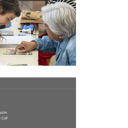
Razón
e CdF