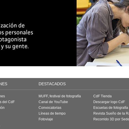
NES
DESTACADOS
nes
MUFF, festival de fotografía
CdF Tienda
as del CdF
Canal de YouTube
Descargar logo CdF
ión
Convocatorias
Escuelas de fotografía
Líneas de tiempo
Revista Sueño de la 
Fotoviaje
Recorrido 3D por Sed
a