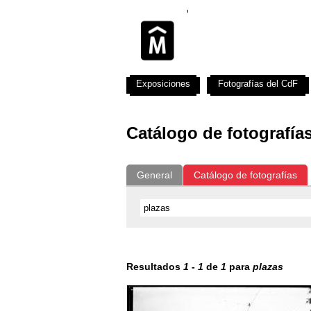
Exposiciones
Fotografías del CdF
Catálogo de fotografía
General
Catálogo de fotografías
Resultados
1
-
1
de
1
para
plazas