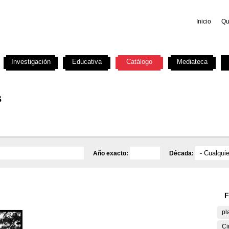
Inicio
Qu
Investigación
Educativa
Catálogo
Mediateca
s
Año exacto:
Década:
F
pl
Ci