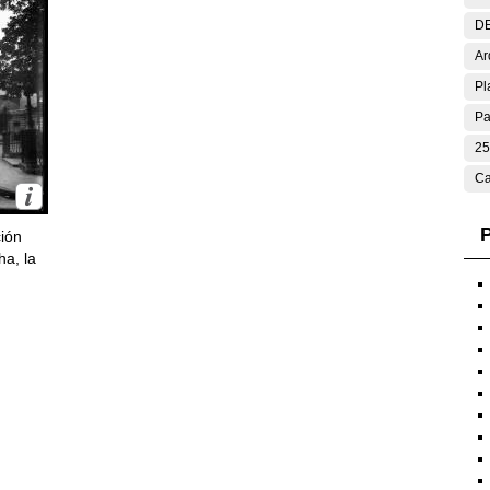
DE
Ar
Pl
Pa
25
Ca
P
ción
ha, la