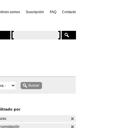
iénes somos
Suscripción
FAQ
Contacto
iltrado por
azas
rcunvalación