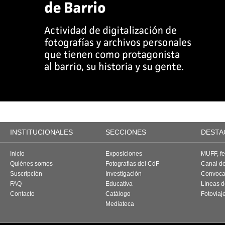
INSTITUCIONALES
SECCIONES
DESTA
Inicio
Exposiciones
MUFF, fes
Quiénes somos
Fotografías del CdF
Canal d
Suscripción
Investigación
Convoca
FAQ
Educativa
Líneas d
Contacto
Catálogo
Fotoviaj
Mediateca