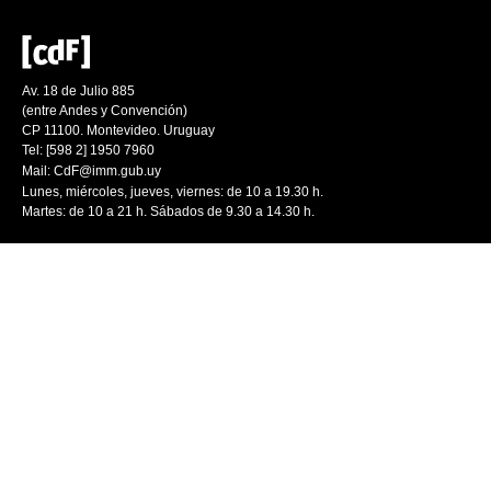
Av. 18 de Julio 885
(entre Andes y Convención)
CP 11100. Montevideo. Uruguay
Tel: [598 2] 1950 7960
Mail:
CdF@imm.gub.uy
Lunes, miércoles, jueves, viernes: de 10 a 19.30 h.
Martes: de 10 a 21 h. Sábados de 9.30 a 14.30 h.