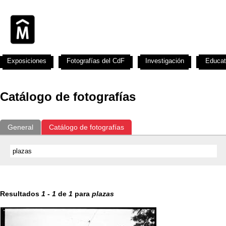
Exposiciones
Fotografías del CdF
Investigación
Educat
Catálogo de fotografías
General
Catálogo de fotografías
Resultados
1
-
1
de
1
para
plazas