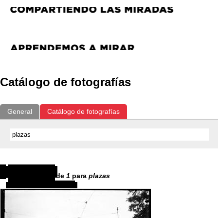
Catálogo de fotografías
General
Catálogo de fotografías
Resultados
1
-
1
de
1
para
plazas