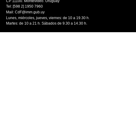
CP 11100. Montevideo. Uruguay
Tel: [598 2] 1950 7960
Mail:
CdF@imm.gub.uy
Lunes, miércoles, jueves, viernes: de 10 a 19.30 h.
Martes: de 10 a 21 h. Sábados de 9.30 a 14.30 h.