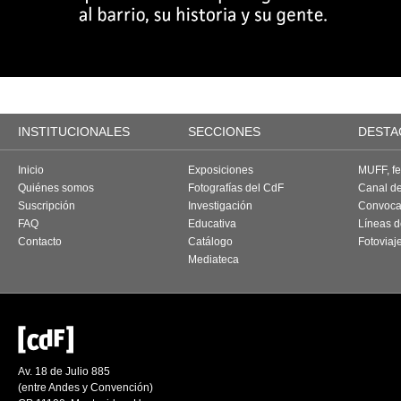
INSTITUCIONALES
SECCIONES
DESTA
Inicio
Exposiciones
MUFF, fes
Quiénes somos
Fotografías del CdF
Canal d
Suscripción
Investigación
Convoca
FAQ
Educativa
Líneas d
Contacto
Catálogo
Fotoviaj
Mediateca
Av. 18 de Julio 885
(entre Andes y Convención)