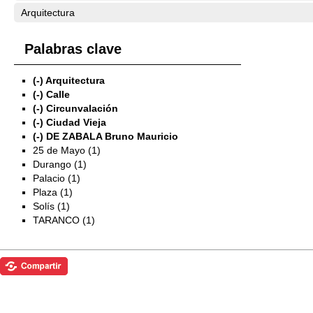
Arquitectura
Palabras clave
(-)
Arquitectura
(-)
Calle
(-)
Circunvalación
(-)
Ciudad Vieja
(-)
DE ZABALA Bruno Mauricio
25 de Mayo (1)
Durango (1)
Palacio (1)
Plaza (1)
Solís (1)
TARANCO (1)
Exposiciones
Investigación
Fotografías del CdF
Mediateca
Educativa
Catálogo