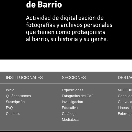
INSTITUCIONALES
SECCIONES
DESTA
Inicio
Exposiciones
MUFF, fes
Quiénes somos
Fotografías del CdF
Canal d
Suscripción
Investigación
Convoca
FAQ
Educativa
Líneas d
Contacto
Catálogo
Fotoviaj
Mediateca