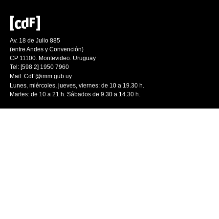
Av. 18 de Julio 885
(entre Andes y Convención)
CP 11100. Montevideo. Uruguay
Tel: [598 2] 1950 7960
Mail:
CdF@imm.gub.uy
Lunes, miércoles, jueves, viernes: de 10 a 19.30 h.
Martes: de 10 a 21 h. Sábados de 9.30 a 14.30 h.