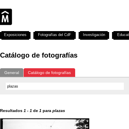
Exposiciones
Fotografías del CdF
Investigación
Educat
Catálogo de fotografías
General
Catálogo de fotografías
Resultados
1
-
1
de
1
para
plazas