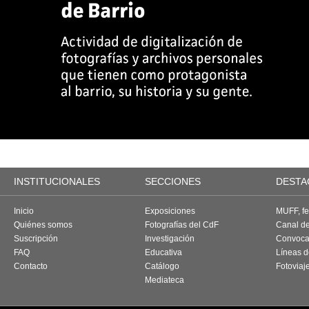
INSTITUCIONALES
SECCIONES
DESTA
Inicio
Exposiciones
MUFF, fes
Quiénes somos
Fotografías del CdF
Canal d
Suscripción
Investigación
Convoca
FAQ
Educativa
Líneas d
Contacto
Catálogo
Fotoviaj
Mediateca