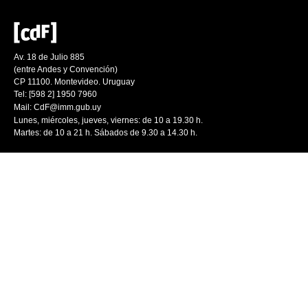
Av. 18 de Julio 885
(entre Andes y Convención)
CP 11100. Montevideo. Uruguay
Tel: [598 2] 1950 7960
Mail:
CdF@imm.gub.uy
Lunes, miércoles, jueves, viernes: de 10 a 19.30 h.
Martes: de 10 a 21 h. Sábados de 9.30 a 14.30 h.