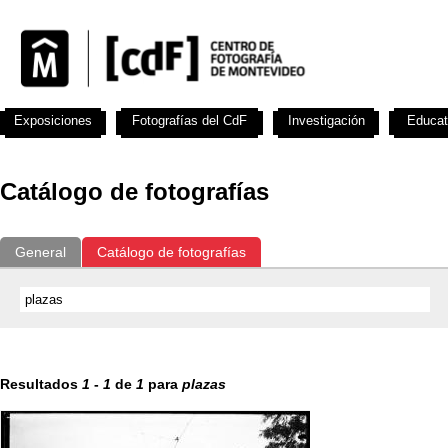
Exposiciones
Fotografías del CdF
Investigación
Educat
Catálogo de fotografías
General
Catálogo de fotografías
Resultados
1
-
1
de
1
para
plazas