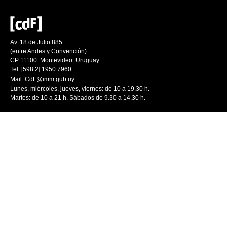
Av. 18 de Julio 885
(entre Andes y Convención)
CP 11100. Montevideo. Uruguay
Tel: [598 2] 1950 7960
Mail:
CdF@imm.gub.uy
Lunes, miércoles, jueves, viernes: de 10 a 19.30 h.
Martes: de 10 a 21 h. Sábados de 9.30 a 14.30 h.