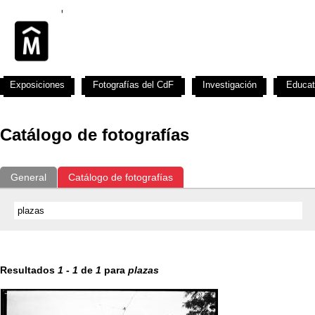
Exposiciones
Fotografías del CdF
Investigación
Educat
Catálogo de fotografías
General
Catálogo de fotografías
Resultados
1
-
1
de
1
para
plazas