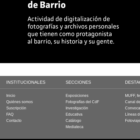
INSTITUCIONALES
SECCIONES
DESTA
Inicio
Exposiciones
MUFF, fes
Quiénes somos
Fotografías del CdF
Canal d
Suscripción
Investigación
Convoca
FAQ
Educativa
Líneas d
Contacto
Catálogo
Fotoviaj
Mediateca