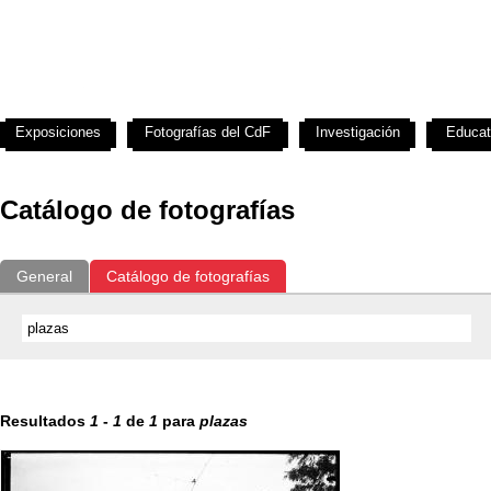
Exposiciones
Fotografías del CdF
Investigación
Educat
Catálogo de fotografías
General
Catálogo de fotografías
Resultados
1
-
1
de
1
para
plazas