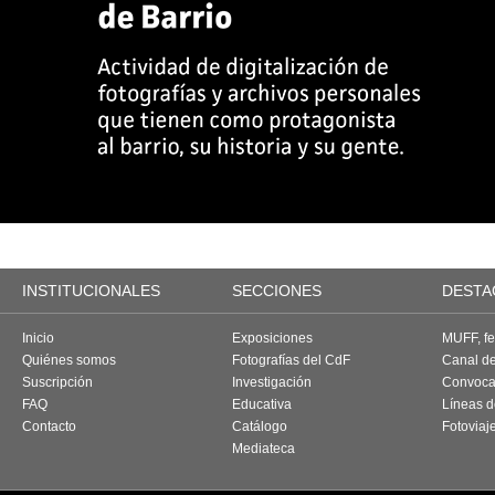
INSTITUCIONALES
SECCIONES
DESTA
Inicio
Exposiciones
MUFF, fes
Quiénes somos
Fotografías del CdF
Canal d
Suscripción
Investigación
Convoca
FAQ
Educativa
Líneas d
Contacto
Catálogo
Fotoviaj
Mediateca