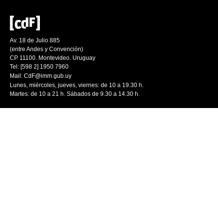
Av. 18 de Julio 885
(entre Andes y Convención)
CP 11100. Montevideo. Uruguay
Tel: [598 2] 1950 7960
Mail:
CdF@imm.gub.uy
Lunes, miércoles, jueves, viernes: de 10 a 19.30 h.
Martes: de 10 a 21 h. Sábados de 9.30 a 14.30 h.