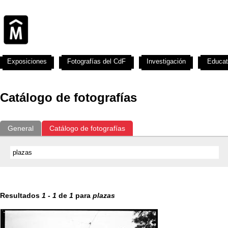
Exposiciones
Fotografías del CdF
Investigación
Educat
Catálogo de fotografías
General
Catálogo de fotografías
Resultados
1
-
1
de
1
para
plazas