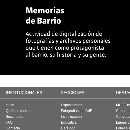
INSTITUCIONALES
SECCIONES
DESTA
Inicio
Exposiciones
MUFF, fes
Quiénes somos
Fotografías del CdF
Canal d
Suscripción
Investigación
Convoca
FAQ
Educativa
Líneas d
Contacto
Catálogo
Fotoviaj