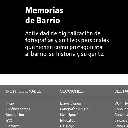
INSTITUCIONALES
SECCIONES
DESTA
Inicio
Exposiciones
MUFF, fes
Quiénes somos
Fotografías del CdF
Canal d
Suscripción
Investigación
Convoca
FAQ
Educativa
Líneas d
Contacto
Catálogo
Fotoviaj