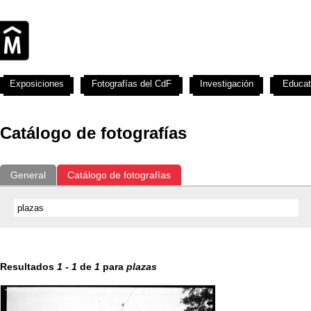
Exposiciones
Fotografías del CdF
Investigación
Educat
Catálogo de fotografías
General
Catálogo de fotografías
Resultados
1
-
1
de
1
para
plazas