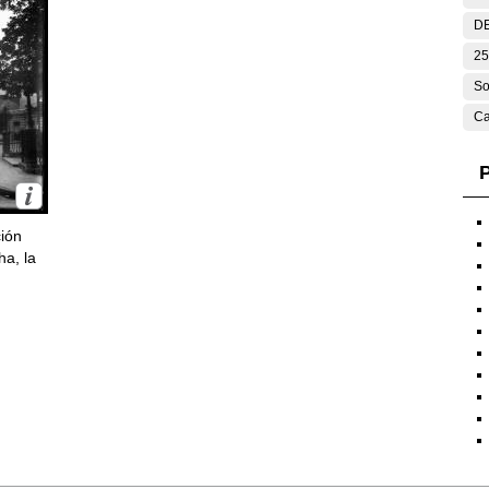
DE
25
So
Ca
P
ción
ha, la