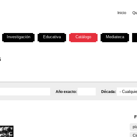
Inicio
Qu
Investigación
Educativa
Catálogo
Mediateca
s
Año exacto:
Década:
F
pl
Ci