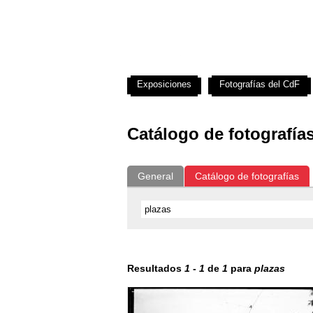
Exposiciones
Fotografías del CdF
Catálogo de fotografía
General
Catálogo de fotografías
Resultados
1
-
1
de
1
para
plazas