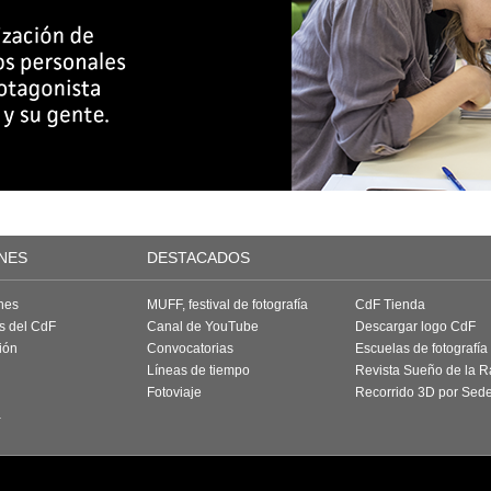
NES
DESTACADOS
nes
MUFF, festival de fotografía
CdF Tienda
as del CdF
Canal de YouTube
Descargar logo CdF
ión
Convocatorias
Escuelas de fotografía
Líneas de tiempo
Revista Sueño de la 
Fotoviaje
Recorrido 3D por Sed
a