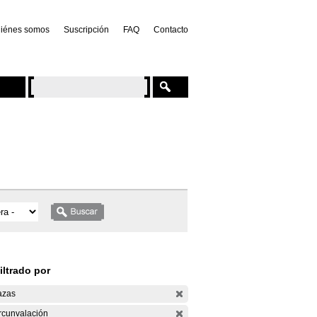
iénes somos
Suscripción
FAQ
Contacto
iltrado por
azas
rcunvalación