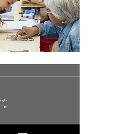
Razón
e CdF