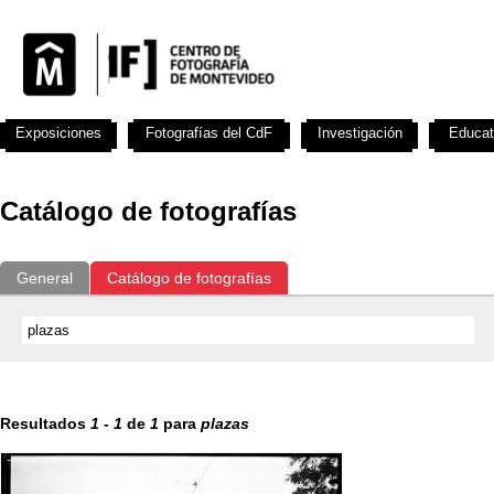
Exposiciones
Fotografías del CdF
Investigación
Educat
Catálogo de fotografías
General
Catálogo de fotografías
Resultados
1
-
1
de
1
para
plazas