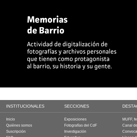
INSTITUCIONALES
SECCIONES
DESTA
Inicio
Exposiciones
MUFF, fes
Quiénes somos
Fotografías del CdF
Canal d
Suscripción
Investigación
Convoca