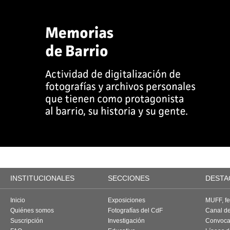
INSTITUCIONALES
SECCIONES
DESTA
Inicio
Exposiciones
MUFF, fes
Quiénes somos
Fotografías del CdF
Canal d
Suscripción
Investigación
Convoca