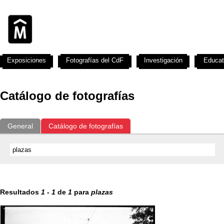
Exposiciones
Fotografías del CdF
Investigación
Educat
Catálogo de fotografías
General
Catálogo de fotografías
Resultados
1
-
1
de
1
para
plazas