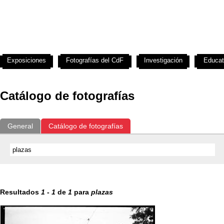
Exposiciones
Fotografías del CdF
Investigación
Educat
Catálogo de fotografías
General
Catálogo de fotografías
Resultados
1
-
1
de
1
para
plazas