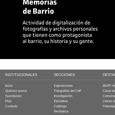
INSTITUCIONALES
SECCIONES
DESTA
Inicio
Exposiciones
MUFF, fes
Quiénes somos
Fotografías del CdF
Canal d
Suscripción
Investigación
Convoca
FAQ
Educativa
Líneas d
Contacto
Catálogo
Fotoviaj
Mediateca