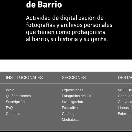
INSTITUCIONALES
SECCIONES
DESTA
Inicio
Exposiciones
MUFF, fes
Quiénes somos
Fotografías del CdF
Canal d
Suscripción
Investigación
Convoca
FAQ
Educativa
Líneas d
Contacto
Catálogo
Fotoviaj
Mediateca