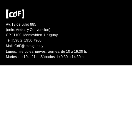
Av. 18 de Julio 885
(entre Andes y Convención)
CP 11100. Montevideo. Uruguay
Tel: [598 2] 1950 7960
Mail:
CdF@imm.gub.uy
Lunes, miércoles, jueves, viernes: de 10 a 19.30 h.
Martes: de 10 a 21 h. Sábados de 9.30 a 14.30 h.