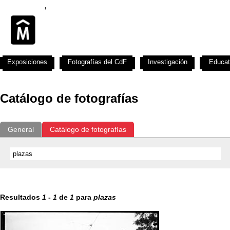
Exposiciones
Fotografías del CdF
Investigación
Educat
Catálogo de fotografías
General
Catálogo de fotografías
Resultados
1
-
1
de
1
para
plazas