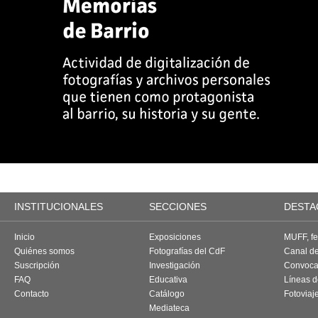
INSTITUCIONALES
SECCIONES
DESTA
Inicio
Exposiciones
MUFF, fes
Quiénes somos
Fotografías del CdF
Canal d
Suscripción
Investigación
Convoca
FAQ
Educativa
Líneas d
Contacto
Catálogo
Fotoviaj
Mediateca