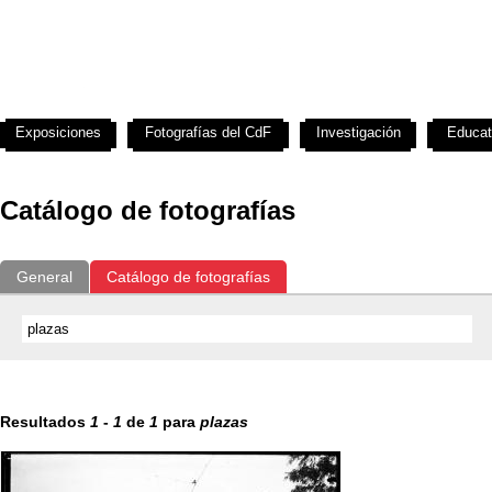
Exposiciones
Fotografías del CdF
Investigación
Educat
Catálogo de fotografías
General
Catálogo de fotografías
Resultados
1
-
1
de
1
para
plazas