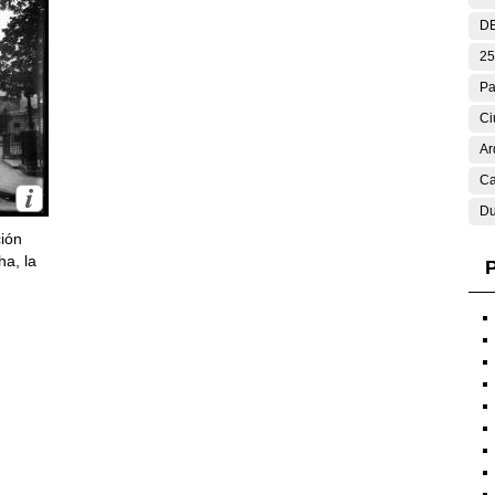
DE
25
Pa
Ci
Ar
Ca
Du
ción
ha, la
P