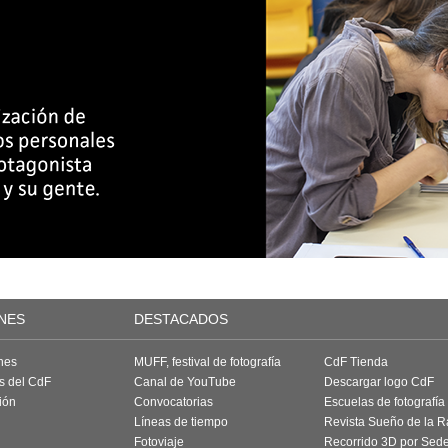
NES
DESTACADOS
nes
MUFF, festival de fotografía
CdF Tienda
as del CdF
Canal de YouTube
Descargar logo CdF
ión
Convocatorias
Escuelas de fotografía
Líneas de tiempo
Revista Sueño de la 
Fotoviaje
Recorrido 3D por Sed