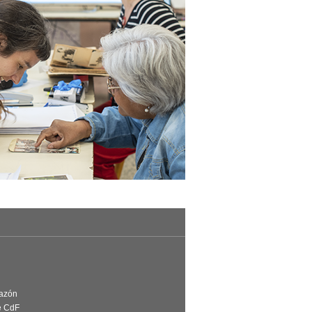
Razón
e CdF