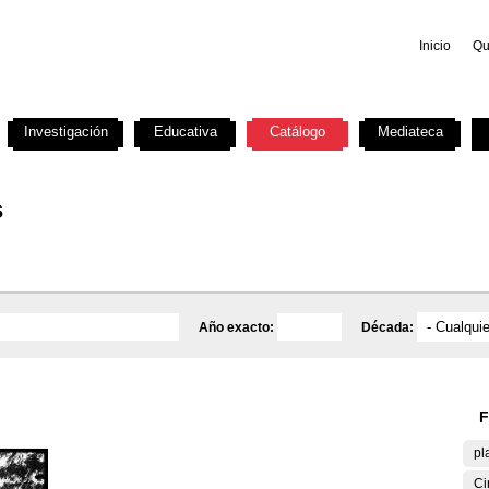
Inicio
Qu
Investigación
Educativa
Catálogo
Mediateca
s
Año exacto:
Década:
F
pl
Ci