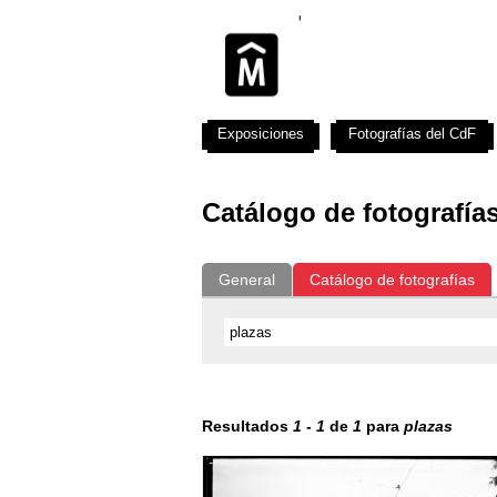
Exposiciones
Fotografías del CdF
Catálogo de fotografía
General
Catálogo de fotografías
Resultados
1
-
1
de
1
para
plazas