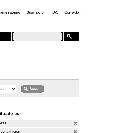
iénes somos
Suscripción
FAQ
Contacto
iltrado por
azas
rcunvalación