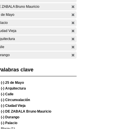
 ZABALA Bruno Mauricio
 de Mayo
lacio
udad Vieja
quitectura
lle
rango
alabras clave
(-)
25 de Mayo
(-)
Arquitectura
(-)
Calle
(-)
Circunvalación
(-)
Ciudad Vieja
(-)
DE ZABALA Bruno Mauricio
(-)
Durango
(-)
Palacio
Plaza (1)