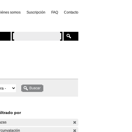
iénes somos
Suscripción
FAQ
Contacto
iltrado por
azas
rcunvalación