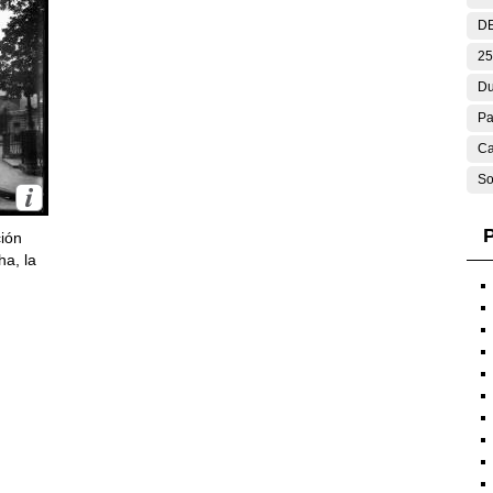
DE
25
Du
Pa
Ca
So
P
ción
ha, la