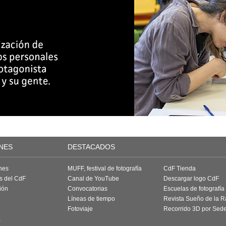
NES
DESTACADOS
nes
MUFF, festival de fotografía
CdF Tienda
as del CdF
Canal de YouTube
Descargar logo CdF
ión
Convocatorias
Escuelas de fotografía
Líneas de tiempo
Revista Sueño de la 
Fotoviaje
Recorrido 3D por Sed
a