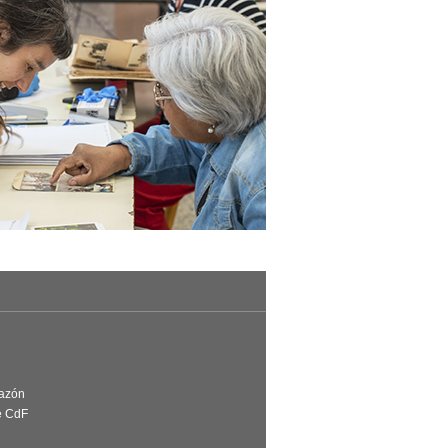
Razón
e CdF