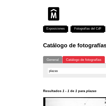
Exposiciones
Fotografías del CdF
Catálogo de fotografía
General
Catálogo de fotografías
Resultados
1
-
1
de
1
para
plazas