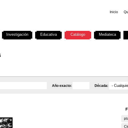
Inicio
Qu
Investigación
Educativa
Catálogo
Mediateca
s
Año exacto:
Década:
F
pl
Ci