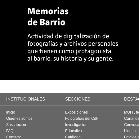
INSTITUCIONALES
SECCIONES
DESTA
Inicio
Exposiciones
MUFF, fes
Quiénes somos
Fotografías del CdF
Canal d
Suscripción
Investigación
Convoca
FAQ
Educativa
Líneas d
Contacto
Catálogo
Fotoviaj