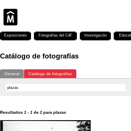
Exposiciones
Fotografías del CdF
Investigación
Educat
Catálogo de fotografías
General
Catálogo de fotografías
Resultados
1
-
1
de
1
para
plazas