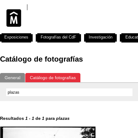
Exposiciones
Fotografías del CdF
Investigación
Educat
Catálogo de fotografías
General
Catálogo de fotografías
Resultados
1
-
1
de
1
para
plazas