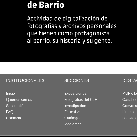
INSTITUCIONALES
SECCIONES
DESTA
Inicio
Exposiciones
MUFF, fes
Quiénes somos
Fotografías del CdF
Canal d
Suscripción
Investigación
Convoca
FAQ
Educativa
Líneas d
Contacto
Catálogo
Fotoviaj
Mediateca