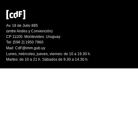
Av. 18 de Julio 885
(entre Andes y Convención)
CP 11100. Montevideo. Uruguay
Tel: [598 2] 1950 7960
Mail:
CdF@imm.gub.uy
Lunes, miércoles, jueves, viernes: de 10 a 19.30 h.
Martes: de 10 a 21 h. Sábados de 9.30 a 14.30 h.