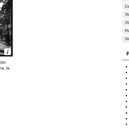
Ci
T
25
Pl
So
P
ción
ha, la