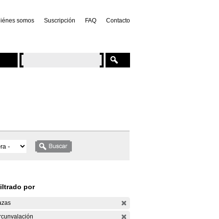
iénes somos
Suscripción
FAQ
Contacto
iltrado por
azas
rcunvalación