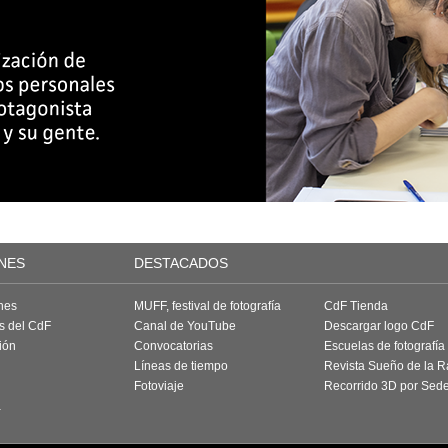
NES
DESTACADOS
nes
MUFF, festival de fotografía
CdF Tienda
as del CdF
Canal de YouTube
Descargar logo CdF
ión
Convocatorias
Escuelas de fotografía
Líneas de tiempo
Revista Sueño de la 
Fotoviaje
Recorrido 3D por Sed
a