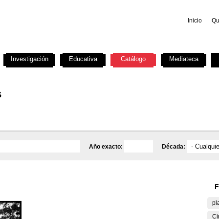
Inicio
Qu
Investigación
Educativa
Catálogo
Mediateca
s
Año exacto:
Década:
F
pl
Ci