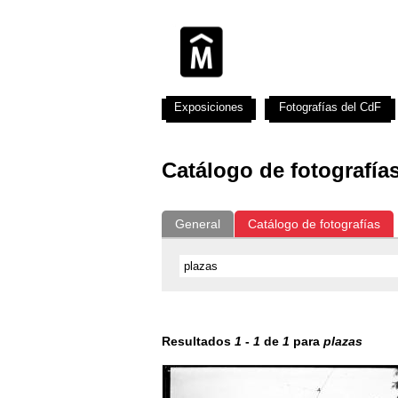
Exposiciones
Fotografías del CdF
Catálogo de fotografía
General
Catálogo de fotografías
Resultados
1
-
1
de
1
para
plazas