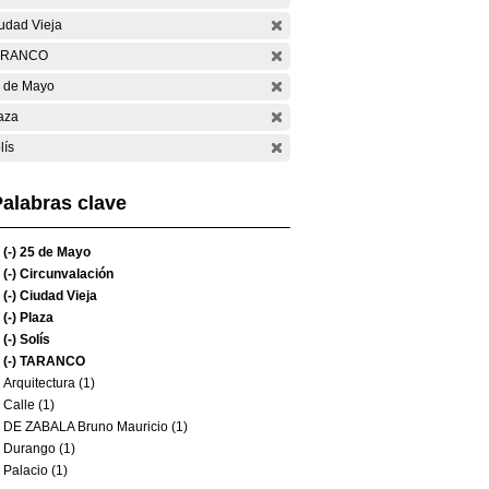
udad Vieja
ARANCO
 de Mayo
aza
lís
alabras clave
(-)
25 de Mayo
(-)
Circunvalación
(-)
Ciudad Vieja
(-)
Plaza
(-)
Solís
(-)
TARANCO
Arquitectura (1)
Calle (1)
DE ZABALA Bruno Mauricio (1)
Durango (1)
Palacio (1)