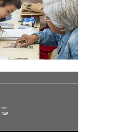
Razón
e CdF