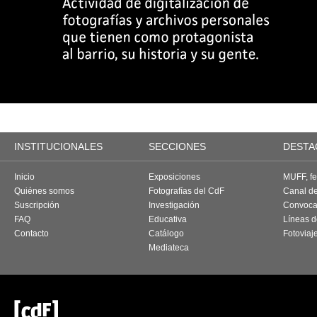
INSTITUCIONALES
SECCIONES
DESTA
Inicio
Exposiciones
MUFF, fes
Quiénes somos
Fotografías del CdF
Canal d
Suscripción
Investigación
Convoca
FAQ
Educativa
Líneas d
Contacto
Catálogo
Fotoviaj
Mediateca