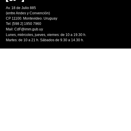
Av. 18 de Julio 885
(entre Andes y Convención)
CP 11100. Montevideo. Uruguay
Tel: [598 2] 1950 7960
Mail:
CdF@imm.gub.uy
Lunes, miércoles, jueves, viernes: de 10 a 19.30 h.
Martes: de 10 a 21 h. Sábados de 9.30 a 14.30 h.