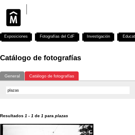
Exposiciones
Fotografías del CdF
Investigación
Educat
Catálogo de fotografías
General
Catálogo de fotografías
Resultados
1
-
1
de
1
para
plazas