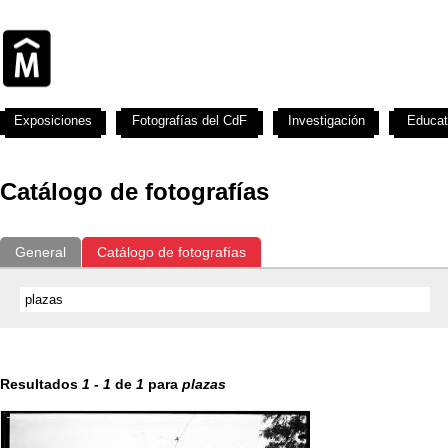
Exposiciones
Fotografías del CdF
Investigación
Educat
Catálogo de fotografías
General
Catálogo de fotografías
Resultados
1
-
1
de
1
para
plazas