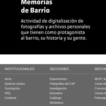
INSTITUCIONALES
SECCIONES
DESTA
Inicio
Exposiciones
MUFF, fes
Quiénes somos
Fotografías del CdF
Canal d
Suscripción
Investigación
Convoca
FAQ
Educativa
Líneas d
Contacto
Catálogo
Fotoviaj
Mediateca