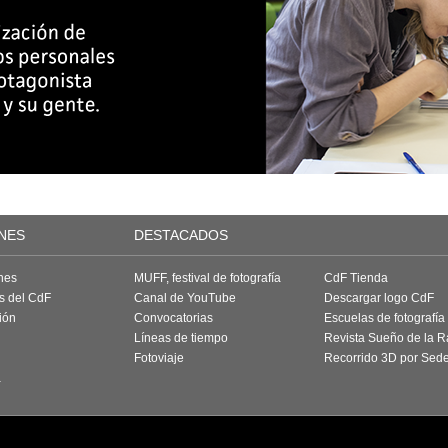
NES
DESTACADOS
nes
MUFF, festival de fotografía
CdF Tienda
as del CdF
Canal de YouTube
Descargar logo CdF
ión
Convocatorias
Escuelas de fotografía
Líneas de tiempo
Revista Sueño de la 
Fotoviaje
Recorrido 3D por Sed
a