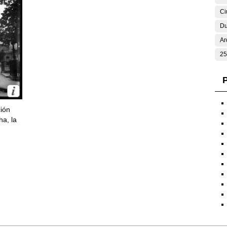
Ci
Du
Ar
25
P
ción
ha, la