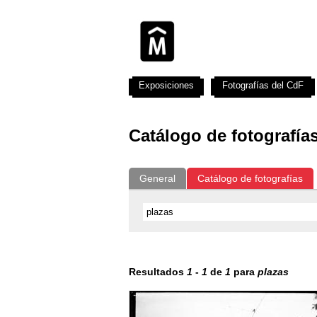
Exposiciones
Fotografías del CdF
Catálogo de fotografía
General
Catálogo de fotografías
Resultados
1
-
1
de
1
para
plazas