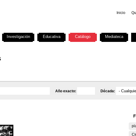
Inicio
Qu
Investigación
Educativa
Catálogo
Mediateca
s
Año exacto:
Década:
F
pl
Ci