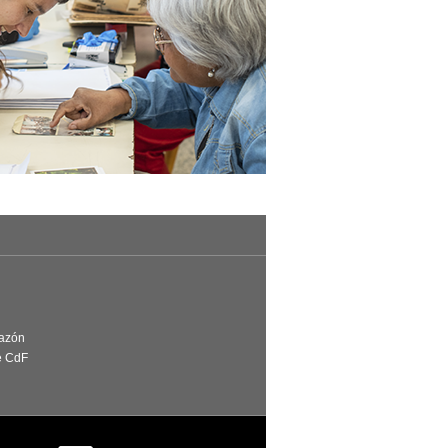
Razón
e CdF