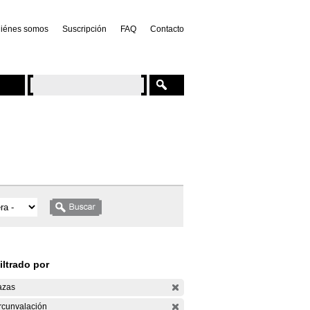
iénes somos
Suscripción
FAQ
Contacto
iltrado por
azas
rcunvalación