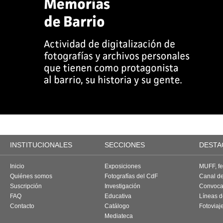
INSTITUCIONALES
SECCIONES
DESTA
Inicio
Exposiciones
MUFF, fes
Quiénes somos
Fotografías del CdF
Canal d
Suscripción
Investigación
Convoca
FAQ
Educativa
Líneas d
Contacto
Catálogo
Fotoviaj
Mediateca