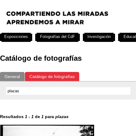
Exposiciones
Fotografías del CdF
Investigación
Educat
Catálogo de fotografías
General
Catálogo de fotografías
Resultados
1
-
1
de
1
para
plazas