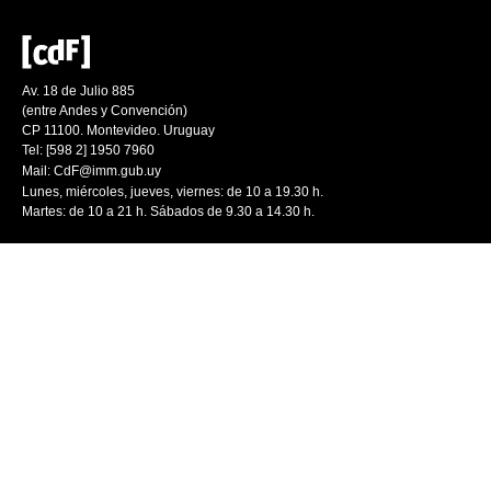
Av. 18 de Julio 885
(entre Andes y Convención)
CP 11100. Montevideo. Uruguay
Tel: [598 2] 1950 7960
Mail:
CdF@imm.gub.uy
Lunes, miércoles, jueves, viernes: de 10 a 19.30 h.
Martes: de 10 a 21 h. Sábados de 9.30 a 14.30 h.