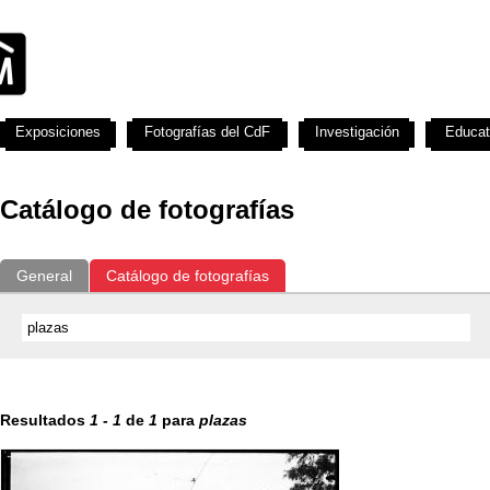
Exposiciones
Fotografías del CdF
Investigación
Educat
Catálogo de fotografías
General
Catálogo de fotografías
Resultados
1
-
1
de
1
para
plazas