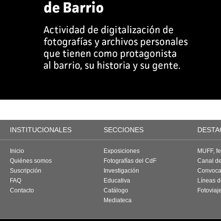
INSTITUCIONALES
SECCIONES
DESTA
Inicio
Exposiciones
MUFF, fes
Quiénes somos
Fotografías del CdF
Canal d
Suscripción
Investigación
Convoca
FAQ
Educativa
Líneas d
Contacto
Catálogo
Fotoviaj
Mediateca