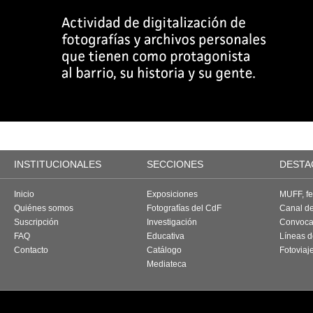
INSTITUCIONALES
SECCIONES
DESTA
Inicio
Exposiciones
MUFF, fes
Quiénes somos
Fotografías del CdF
Canal d
Suscripción
Investigación
Convoca
FAQ
Educativa
Líneas d
Contacto
Catálogo
Fotoviaj
Mediateca