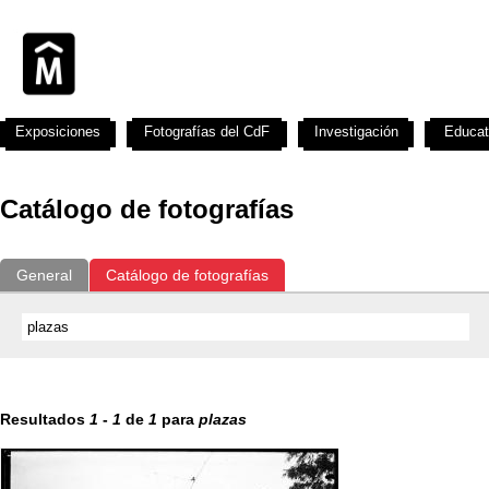
Exposiciones
Fotografías del CdF
Investigación
Educat
Catálogo de fotografías
General
Catálogo de fotografías
Resultados
1
-
1
de
1
para
plazas