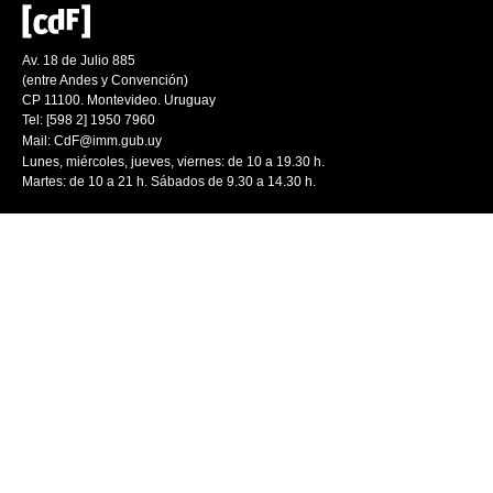
Av. 18 de Julio 885
(entre Andes y Convención)
CP 11100. Montevideo. Uruguay
Tel: [598 2] 1950 7960
Mail:
CdF@imm.gub.uy
Lunes, miércoles, jueves, viernes: de 10 a 19.30 h.
Martes: de 10 a 21 h. Sábados de 9.30 a 14.30 h.