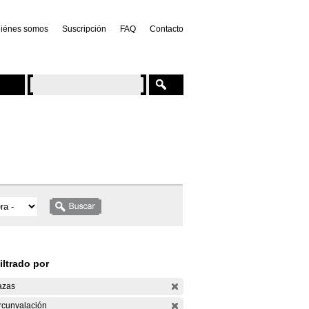
iénes somos
Suscripción
FAQ
Contacto
iltrado por
azas
rcunvalación