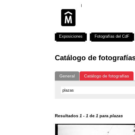
Exposiciones
Fotografías del CdF
Catálogo de fotografía
General
Catálogo de fotografías
Resultados
1
-
1
de
1
para
plazas