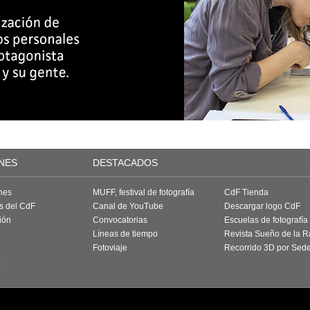
NES
DESTACADOS
nes
MUFF, festival de fotografía
CdF Tienda
as del CdF
Canal de YouTube
Descargar logo CdF
ión
Convocatorias
Escuelas de fotografía
Líneas de tiempo
Revista Sueño de la 
Fotoviaje
Recorrido 3D por Sed
a