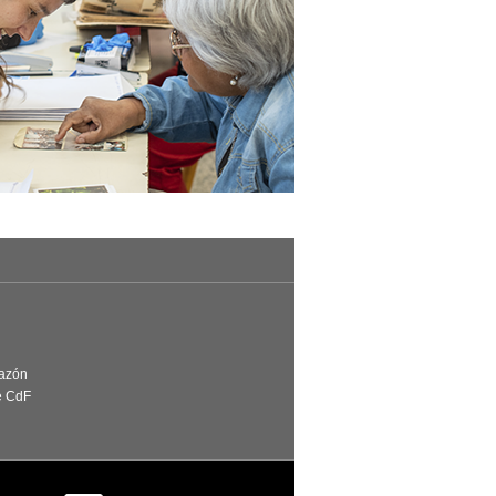
Razón
e CdF