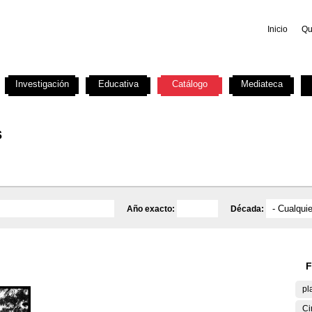
Inicio
Qu
Investigación
Educativa
Catálogo
Mediateca
s
Año exacto:
Década:
F
pl
Ci