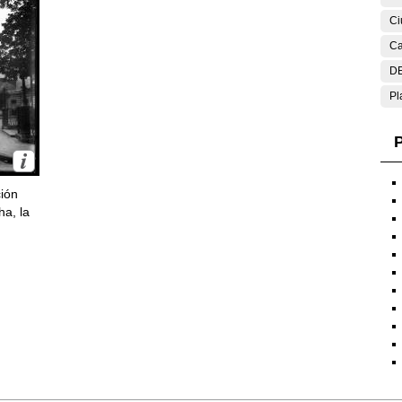
Ci
Ca
DE
Pl
P
ción
ha, la