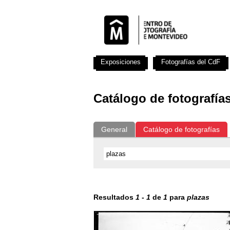
Exposiciones
Fotografías del CdF
Catálogo de fotografía
General
Catálogo de fotografías
Resultados
1
-
1
de
1
para
plazas