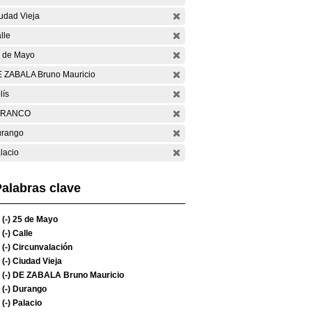
udad Vieja
lle
 de Mayo
 ZABALA Bruno Mauricio
lís
ARANCO
rango
lacio
alabras clave
(-)
25 de Mayo
(-)
Calle
(-)
Circunvalación
(-)
Ciudad Vieja
(-)
DE ZABALA Bruno Mauricio
(-)
Durango
(-)
Palacio