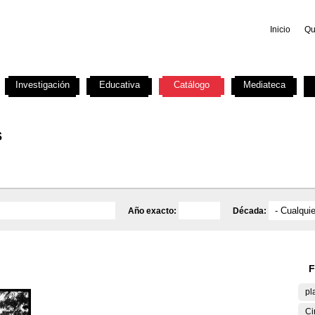
Inicio
Qu
Investigación
Educativa
Catálogo
Mediateca
s
Año exacto:
Década:
F
pl
Ci