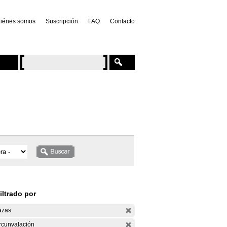
iénes somos
Suscripción
FAQ
Contacto
iltrado por
azas
rcunvalación