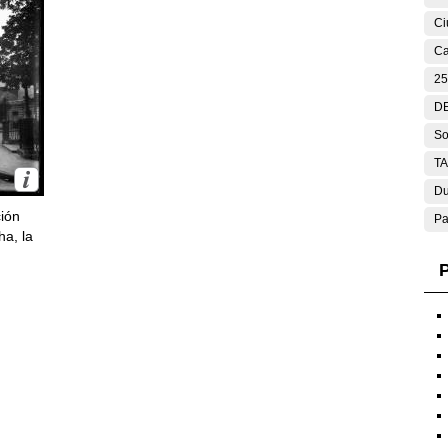
Ci
Ca
25
DE
So
T
Du
ción
Pa
ha, la
P