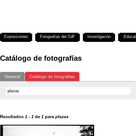
Exposiciones
Fotografías del CdF
Investigación
Educat
Catálogo de fotografías
General
Catálogo de fotografías
Resultados
1
-
1
de
1
para
plazas