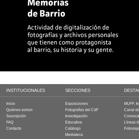
INSTITUCIONALES
SECCIONES
DESTA
Inicio
Exposiciones
MUFF, fes
Quiénes somos
Fotografías del CdF
Canal d
Suscripción
Investigación
Convoca
FAQ
Educativa
Líneas d
Contacto
Catálogo
Fotoviaj
Mediateca