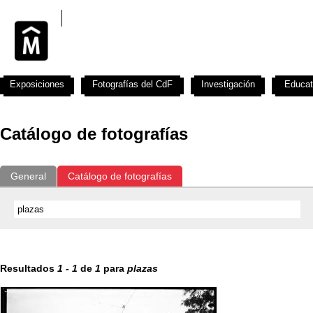
Exposiciones
Fotografías del CdF
Investigación
Educat
Catálogo de fotografías
General
Catálogo de fotografías
Resultados
1
-
1
de
1
para
plazas