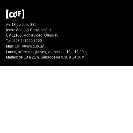
Av. 18 de Julio 885
(entre Andes y Convención)
CP 11100. Montevideo. Uruguay
Tel: [598 2] 1950 7960
Mail:
CdF@imm.gub.uy
Lunes, miércoles, jueves, viernes: de 10 a 19.30 h.
Martes: de 10 a 21 h. Sábados de 9.30 a 14.30 h.