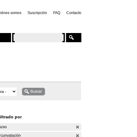
iénes somos
Suscripción
FAQ
Contacto
iltrado por
azas
rcunvalación