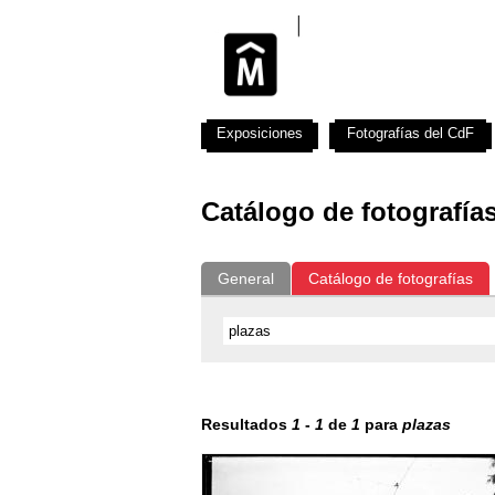
Exposiciones
Fotografías del CdF
Catálogo de fotografía
General
Catálogo de fotografías
Resultados
1
-
1
de
1
para
plazas