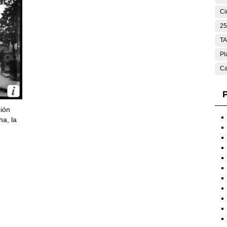
Ci
25
T
Pl
Ca
P
ción
ha, la