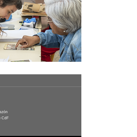
Razón
e CdF