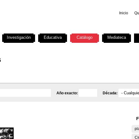
Inicio
Qu
Investigación
Educativa
Catálogo
Mediateca
s
Año exacto:
Década:
F
pl
Ci