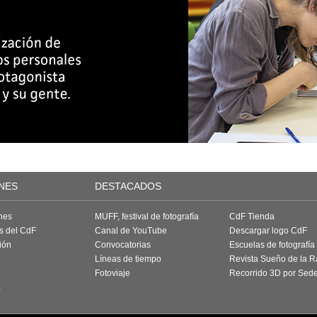
NES
DESTACADOS
nes
MUFF, festival de fotografía
CdF Tienda
as del CdF
Canal de YouTube
Descargar logo CdF
ión
Convocatorias
Escuelas de fotografía
Líneas de tiempo
Revista Sueño de la 
Fotoviaje
Recorrido 3D por Sed
a