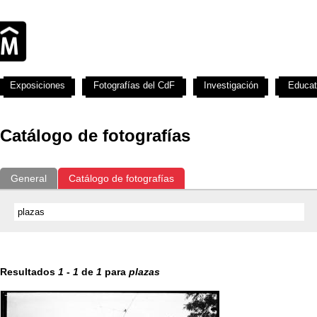
Exposiciones
Fotografías del CdF
Investigación
Educat
Catálogo de fotografías
General
Catálogo de fotografías
Resultados
1
-
1
de
1
para
plazas