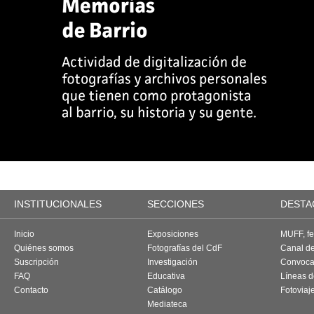
INSTITUCIONALES
SECCIONES
DESTA
Inicio
Exposiciones
MUFF, fes
Quiénes somos
Fotografías del CdF
Canal d
Suscripción
Investigación
Convoca
FAQ
Educativa
Líneas d
Contacto
Catálogo
Fotoviaj
Mediateca