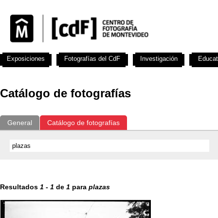
Exposiciones
Fotografías del CdF
Investigación
Educat
Catálogo de fotografías
General
Catálogo de fotografías
Resultados
1
-
1
de
1
para
plazas