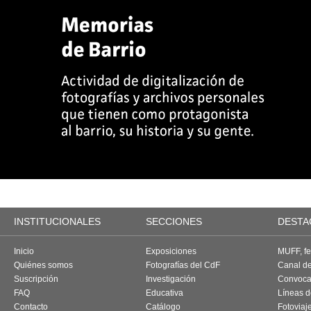
INSTITUCIONALES
SECCIONES
DESTA
Inicio
Exposiciones
MUFF, fes
Quiénes somos
Fotografías del CdF
Canal d
Suscripción
Investigación
Convoca
FAQ
Educativa
Líneas d
Contacto
Catálogo
Fotoviaj