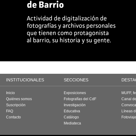
INSTITUCIONALES
SECCIONES
DESTA
Inicio
Exposiciones
MUFF, fes
Quiénes somos
Fotografías del CdF
Canal d
Suscripción
Investigación
Convoca
FAQ
Educativa
Líneas d
Contacto
Catálogo
Fotoviaj
Mediateca