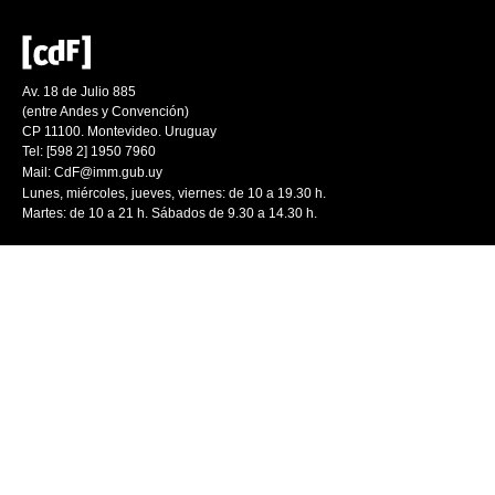
Av. 18 de Julio 885
(entre Andes y Convención)
CP 11100. Montevideo. Uruguay
Tel: [598 2] 1950 7960
Mail:
CdF@imm.gub.uy
Lunes, miércoles, jueves, viernes: de 10 a 19.30 h.
Martes: de 10 a 21 h. Sábados de 9.30 a 14.30 h.