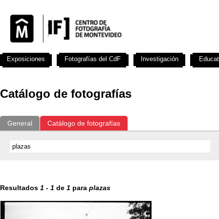
Exposiciones
Fotografías del CdF
Investigación
Educat
Catálogo de fotografías
General
Catálogo de fotografías
Resultados
1
-
1
de
1
para
plazas