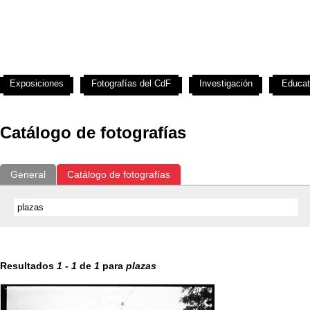
Exposiciones
Fotografías del CdF
Investigación
Educat
Catálogo de fotografías
General
Catálogo de fotografías
Resultados
1
-
1
de
1
para
plazas