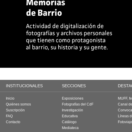
INSTITUCIONALES
SECCIONES
DESTA
Inicio
Exposiciones
MUFF, fes
Quiénes somos
Fotografías del CdF
Canal d
Suscripción
Investigación
Convoca
FAQ
Educativa
Líneas d
Contacto
Catálogo
Fotoviaj
Mediateca