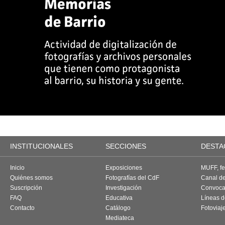
INSTITUCIONALES
SECCIONES
DESTA
Inicio
Exposiciones
MUFF, fes
Quiénes somos
Fotografías del CdF
Canal d
Suscripción
Investigación
Convoca
FAQ
Educativa
Líneas d
Contacto
Catálogo
Fotoviaj
Mediateca