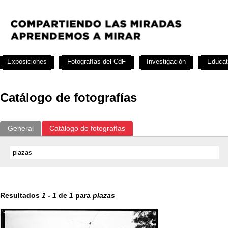
Exposiciones
Fotografías del CdF
Investigación
Educat
Catálogo de fotografías
General
Catálogo de fotografías
Resultados
1
-
1
de
1
para
plazas