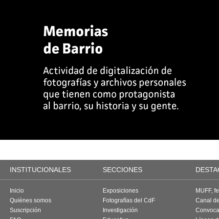
INSTITUCIONALES
SECCIONES
DESTA
Inicio
Exposiciones
MUFF, fes
Quiénes somos
Fotografías del CdF
Canal d
Suscripción
Investigación
Convoca