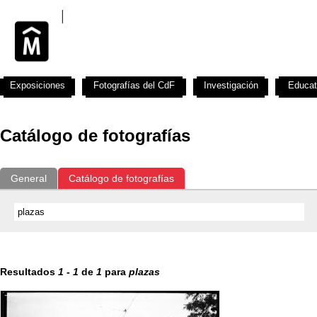
Exposiciones
Fotografías del CdF
Investigación
Educat
Catálogo de fotografías
General
Catálogo de fotografías
Resultados
1
-
1
de
1
para
plazas