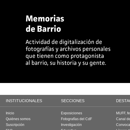
INSTITUCIONALES
SECCIONES
DESTA
Inicio
Exposiciones
MUFF, fes
Quiénes somos
Fotografías del CdF
Canal d
Suscripción
Investigación
Convoca