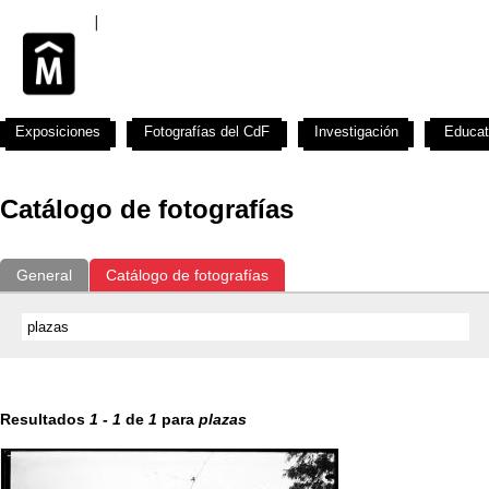
Exposiciones
Fotografías del CdF
Investigación
Educat
Catálogo de fotografías
General
Catálogo de fotografías
Resultados
1
-
1
de
1
para
plazas