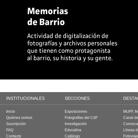
INSTITUCIONALES
SECCIONES
DESTA
Inicio
Exposiciones
MUFF, fes
Quiénes somos
Fotografías del CdF
Canal d
Suscripción
Investigación
Convoca
FAQ
Educativa
Líneas d
Contacto
Catálogo
Fotoviaj