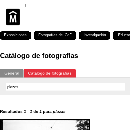
Exposiciones
Fotografías del CdF
Investigación
Educat
Catálogo de fotografías
General
Catálogo de fotografías
Resultados
1
-
1
de
1
para
plazas