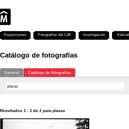
Exposiciones
Fotografías del CdF
Investigación
Educat
Catálogo de fotografías
General
Catálogo de fotografías
Resultados
1
-
1
de
1
para
plazas