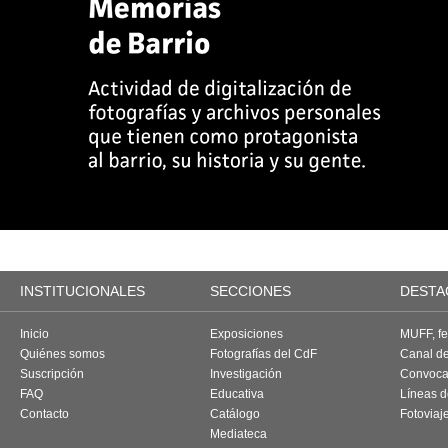
INSTITUCIONALES
SECCIONES
DESTA
Inicio
Exposiciones
MUFF, fes
Quiénes somos
Fotografías del CdF
Canal d
Suscripción
Investigación
Convoca
FAQ
Educativa
Líneas d
Contacto
Catálogo
Fotoviaj
Mediateca