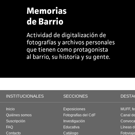
INSTITUCIONALES
SECCIONES
DESTA
Inicio
Exposiciones
MUFF, fes
Quiénes somos
Fotografías del CdF
Canal d
Suscripción
Investigación
Convoca
FAQ
Educativa
Líneas d
Contacto
Catálogo
Fotoviaj