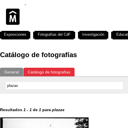
Exposiciones
Fotografías del CdF
Investigación
Educat
Catálogo de fotografías
General
Catálogo de fotografías
Resultados
1
-
1
de
1
para
plazas