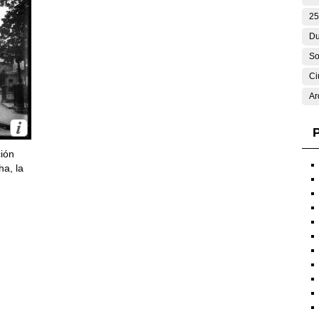
25
Du
So
Ci
Ar
P
ción
ha, la