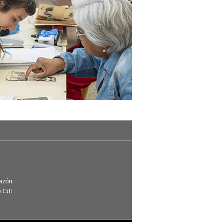
Razón
e CdF