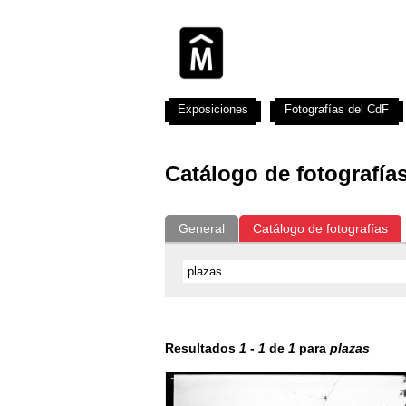
Exposiciones
Fotografías del CdF
Catálogo de fotografía
General
Catálogo de fotografías
Resultados
1
-
1
de
1
para
plazas