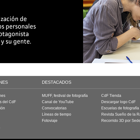
NES
DESTACADOS
nes
MUFF, festival de fotografía
CdF Tienda
as del CdF
Canal de YouTube
Descargar logo CdF
ión
Convocatorias
Escuelas de fotografía
Líneas de tiempo
Revista Sueño de la 
Fotoviaje
Recorrido 3D por Sed
a