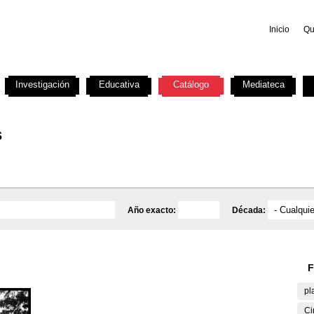
Inicio
Qu
Investigación
Educativa
Catálogo
Mediateca
s
Año exacto:
Década:
F
pl
Ci