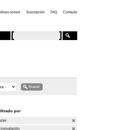
iénes somos
Suscripción
FAQ
Contacto
iltrado por
azas
rcunvalación