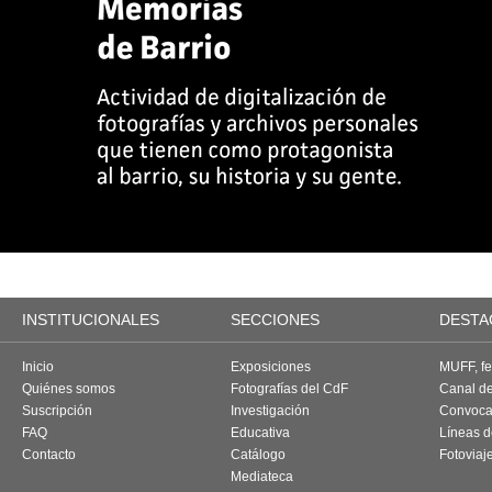
INSTITUCIONALES
SECCIONES
DESTA
Inicio
Exposiciones
MUFF, fes
Quiénes somos
Fotografías del CdF
Canal d
Suscripción
Investigación
Convoca
FAQ
Educativa
Líneas d
Contacto
Catálogo
Fotoviaj
Mediateca