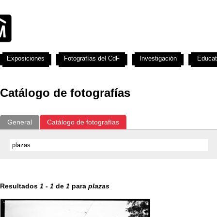
Exposiciones
Fotografías del CdF
Investigación
Educat
Catálogo de fotografías
General
Catálogo de fotografías
Resultados
1
-
1
de
1
para
plazas