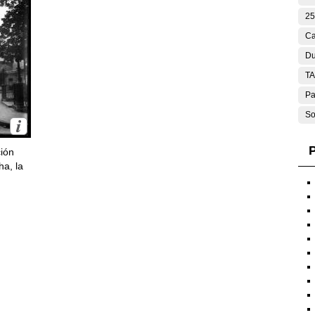
25
Ca
Du
T
Pa
So
P
ción
ha, la