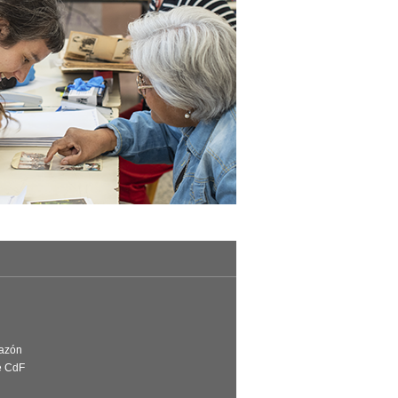
Razón
e CdF