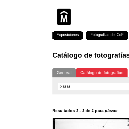
Exposiciones
Fotografías del CdF
Catálogo de fotografía
General
Catálogo de fotografías
Resultados
1
-
1
de
1
para
plazas