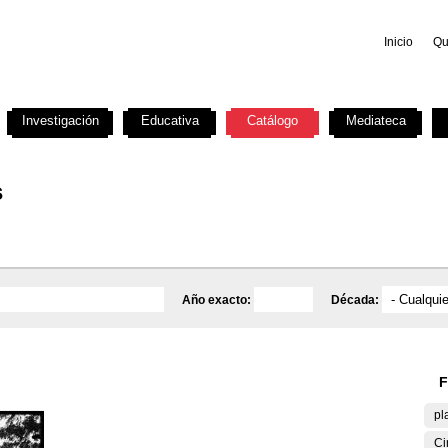
Inicio
Qu
Investigación
Educativa
Catálogo
Mediateca
s
Año exacto:
Década:
F
pl
Ci