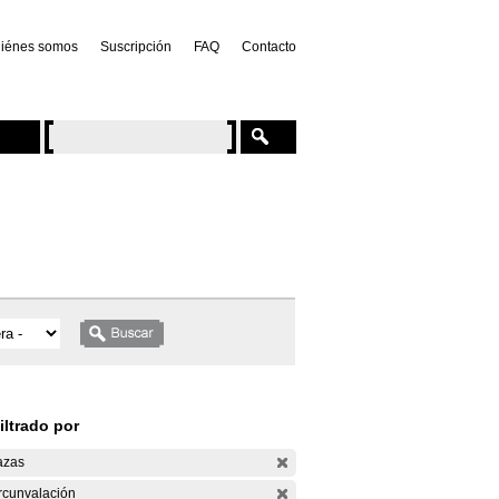
iénes somos
Suscripción
FAQ
Contacto
iltrado por
azas
rcunvalación