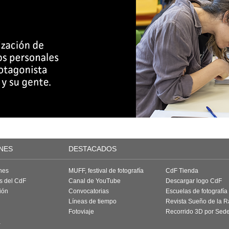
NES
DESTACADOS
nes
MUFF, festival de fotografía
CdF Tienda
as del CdF
Canal de YouTube
Descargar logo CdF
ión
Convocatorias
Escuelas de fotografía
Líneas de tiempo
Revista Sueño de la 
Fotoviaje
Recorrido 3D por Sed
a