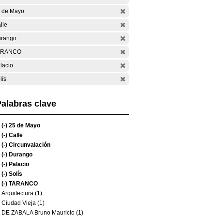
 de Mayo
lle
rango
ARANCO
lacio
lís
alabras clave
(-)
25 de Mayo
(-)
Calle
(-)
Circunvalación
(-)
Durango
(-)
Palacio
(-)
Solís
(-)
TARANCO
Arquitectura (1)
Ciudad Vieja (1)
DE ZABALA Bruno Mauricio (1)