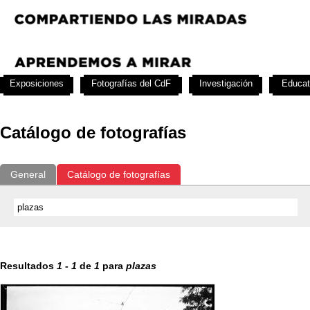
Exposiciones
Fotografías del CdF
Investigación
Educat
Catálogo de fotografías
General
Catálogo de fotografías
Resultados
1
-
1
de
1
para
plazas