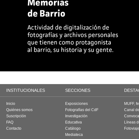
INSTITUCIONALES
SECCIONES
DESTA
Inicio
Exposiciones
MUFF, fes
Quiénes somos
Fotografías del CdF
Canal d
Suscripción
Investigación
Convoca
FAQ
Educativa
Líneas d
Contacto
Catálogo
Fotoviaj
Mediateca