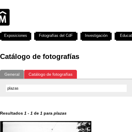
Exposiciones
Fotografías del CdF
Investigación
Educat
Catálogo de fotografías
General
Catálogo de fotografías
Resultados
1
-
1
de
1
para
plazas