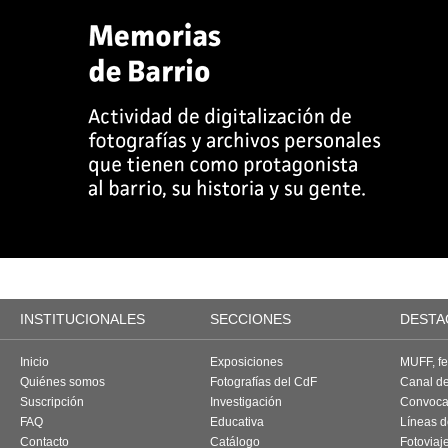
INSTITUCIONALES
SECCIONES
DESTA
Inicio
Exposiciones
MUFF, fes
Quiénes somos
Fotografías del CdF
Canal d
Suscripción
Investigación
Convoca
FAQ
Educativa
Líneas d
Contacto
Catálogo
Fotoviaj