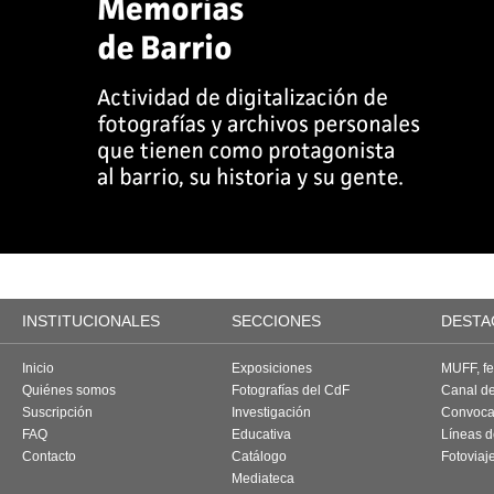
INSTITUCIONALES
SECCIONES
DESTA
Inicio
Exposiciones
MUFF, fes
Quiénes somos
Fotografías del CdF
Canal d
Suscripción
Investigación
Convoca
FAQ
Educativa
Líneas d
Contacto
Catálogo
Fotoviaj
Mediateca