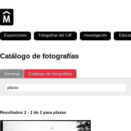
Exposiciones
Fotografías del CdF
Investigación
Educat
Catálogo de fotografías
General
Catálogo de fotografías
Resultados
1
-
1
de
1
para
plazas